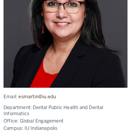
Email:
esmartin@iu.edu
Department:
Dental Public Health and Dental
Informatics
Office:
Global Engagement
Campus:
IU Indianapolis