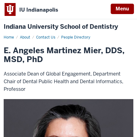
Menu
IU Indianapolis
Indiana University School of Dentistry
Home
E.
About
Contact Us
People Directory
Angeles
Martinez
E. Angeles Martinez Mier, DDS,
Mier
MSD, PhD
Associate Dean of Global Engagement, Department
Chair of Dental Public Health and Dental Informatics,
Professor